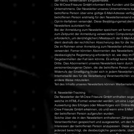
der hierzu verwendeten Eingabemaske.
Die M-Crew Friseure GmbH informiert ihre Kunden und G
Unternehmens. Der Newsletter unseres Unternehmens kan
betroffene Person über eine gültige E-Mail-Adresse verfügt
betroffenen Person erstmalig für den Newsletterversand 
Opt-In-Verfahren versendet. Diese Bestätigungsmail dien
Newsletters autorisiert hat.
Bei der Anmeldung zum Newsletter speichern wir ferner d
zum Zeitpunkt der Anmeldung verwendeten Computersyste
erforderlich, um den(möglichen) Missbrauch der E-Mail-A
dient deshalb der rechtlichen Absicherung des für die Ve
Die im Rahmen einer Anmeldung zum Newsletter erhoben
verwendet. Ferner könnten Abonnenten des Newsletters per
diesbezügliche Registrierung erforderlich ist, wie dies
Gegebenheiten der Fall sein könnte. Es erfolgt keine 
Dritte. Das Abonnement unseres Newsletters kann durch d
personenbezogener Daten, die die betroffene Person uns 
Widerrufs der Einwilligung findet sich in jedem Newsletter
Internetseite des für die Verarbeitung Verantwortlichen 
andere Weise mitzuteilen.
Teil des Inhalts unseres Newsletters können Werbemateria
8. Newsletter-Tracking
Die Newsletter der M-Crew Friseure GmbH enthalten sogenann
welche im HTML-Format versendet werden, um eine Logda
Auswertung des Erfolges oder Misserfolges von Online-
Crew Friseure GmbH erkennen, ob und wann eine E-Mail vo
der betroffenen Person aufgerufen wurden.
Solche über die in den Newslettern enthaltenen Zählpi
Verantwortlichen gespeichert und ausgewertet, um den N
Interessen der betroffenen Person anzupassen. Diese p
jederzeit berechtigt, die diesbezügliche gesonderte, üb