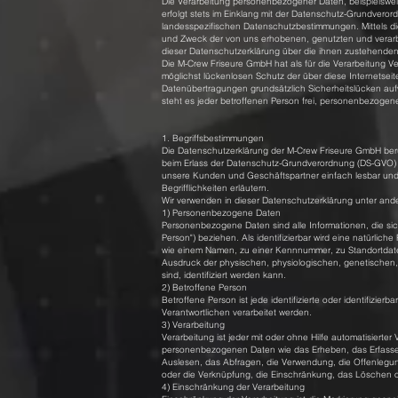
Die Verarbeitung personenbezogener Daten, beispielswei
erfolgt stets im Einklang mit der Datenschutz-Grundvero
landesspezifischen Datenschutzbestimmungen. Mittels di
und Zweck der von uns erhobenen, genutzten und verarb
dieser Datenschutzerklärung über die ihnen zustehenden
Die M-Crew Friseure GmbH hat als für die Verarbeitung 
möglichst lückenlosen Schutz der über diese Internetse
Datenübertragungen grundsätzlich Sicherheitslücken auf
steht es jeder betroffenen Person frei, personenbezogene
1. Begriffsbestimmungen
Die Datenschutzerklärung der M-Crew Friseure GmbH beru
beim Erlass der Datenschutz-Grundverordnung (DS-GVO) ve
unsere Kunden und Geschäftspartner einfach lesbar und 
Begrifflichkeiten erläutern.
Wir verwenden in dieser Datenschutzerklärung unter ande
1) Personenbezogene Daten
Personenbezogene Daten sind alle Informationen, die sich 
Person") beziehen. Als identifizierbar wird eine natürlic
wie einem Namen, zu einer Kennnummer, zu Standortdat
Ausdruck der physischen, physiologischen, genetischen, ps
sind, identifiziert werden kann.
2) Betroffene Person
Betroffene Person ist jede identifizierte oder identifizi
Verantwortlichen verarbeitet werden.
3) Verarbeitung
Verarbeitung ist jeder mit oder ohne Hilfe automatisier
personenbezogenen Daten wie das Erheben, das Erfassen
Auslesen, das Abfragen, die Verwendung, die Offenlegung
oder die Verknüpfung, die Einschränkung, das Löschen o
4) Einschränkung der Verarbeitung