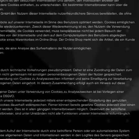
licht es den besuchten Internetseiten und Servern, den individuellen Browser der
dere Cookies enthalten, zu unterscheiden. Ein bestimmter Internetbrowser kann über die
en.
GmbH den Nutzern dieser Internetseite nutzerfreundlichere Services bereitstellen, die ohne
bote auf unserer Internetseite im Sinne des Benutzers optimiert werden. Cookies ermöglichen
seite wiederzuerkennen. Zweck dieser Wiedererkennung ist es, den Nutzern die Verwendung
Internetseite, die Cookies verwendet, muss beispielsweise nicht bei jedem Besuch der
 dies von der Internetseite und dem auf dem Computersystem des Benutzers abgelegten
okie eines Warenkorbes im Online-Shop. Der Online-Shop merkt sich die Artikel, die ein Kunde
s, die eine Analyse des Surfverhaltens der Nutzer ermöglichen.
en:
 durch technische Vorkehrungen pseudonymisiert. Daher ist eine Zuordnung der Daten zum
en nicht gemeinsam mit sonstigen personenbezogenen Daten der Nutzer gespeichert.
rwendung von Cookies zu Analysezwecken informiert und seine Einwilligung zur Verarbeitung
enen Daten eingeholt. In diesem Zusammenhang erfolgt auch ein Hinweis auf diese
ener Daten unter Verwendung von Cookies zu Analysezwecken ist bei Vorliegen einer
t. a DSGVO.
 unsere Internetseite jederzeit mittels einer entsprechenden Einstellung des genutzten
ookies dauerhaft widersprechen. Ferner können bereits gesetzte Cookies jederzeit über einen
erden. Dies ist in allen gängigen Internetbrowsern möglich. Deaktiviert die betroffene
tbrowser, sind unter Umständen nicht alle Funktionen unserer Internetseite vollumfänglich
edem Aufruf der Internetseite durch eine betroffene Person oder ein automatisiertes System
ese allgemeinen Daten und Informationen werden in den Logfiles des Servers gespeichert.