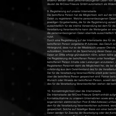
Widerruf werden diese personenbezogenen Daten von dem 
deutet die M-Crew Friseure GmbH automatisch als Widerr
9. Registrierung auf unserer Internetseite
Die betroffene Person hat die Möglichkeit, sich auf der
Daten zu registrieren. Welche personenbezogenen Daten d
jeweiligen Eingabemaske, die für die Registrierung ver
ausschließlich für die interne Verwendung bei dem für di
Verarbeitung Verantwortliche kann die Weitergabe an eine
die personenbezogenen Daten ebenfalls ausschließlich fü
nutzt.
Durch eine Registrierung auf der Internetseite des für die
betroffenen Person vergebene IP-Adresse, das Datum sowi
Hintergrund, dass nur so der Missbrauch unserer Dienste
aufzuklären. Insofern ist die Speicherung dieser Daten zu
Daten an Dritte erfolgt grundsätzlich nicht, sofern keine 
Die Registrierung der betroffenen Person unter freiwilli
betroffenen Person Inhalte oder Leistungen anzubieten,
Registrierten Personen steht die Möglichkeit frei, die 
vollständig aus dem Datenbestand des für die Verarbeitu
Der für die Verarbeitung Verantwortliche erteilt jeder b
über die betroffene Person gespeichert sind. Ferner beri
Wunsch oder Hinweis der betroffenen Person, soweit dem
des für die Verarbeitung Verantwortlichen stehen der b
10. Kontaktmöglichkeit über die Internetseite
Die Internetseite der M-Crew Friseure GmbH enthält aufg
Kontaktaufnahme zu unserem Unternehmen sowie eine unm
sogenannten elektronischen Post (E-Mail-Adresse) umfasst
dem für die Verarbeitung Verantwortlichen aufnimmt, we
gespeichert. Solche auf freiwilliger Basis von einer bet
Daten werden für Zwecke der Bearbeitung oder der Konta