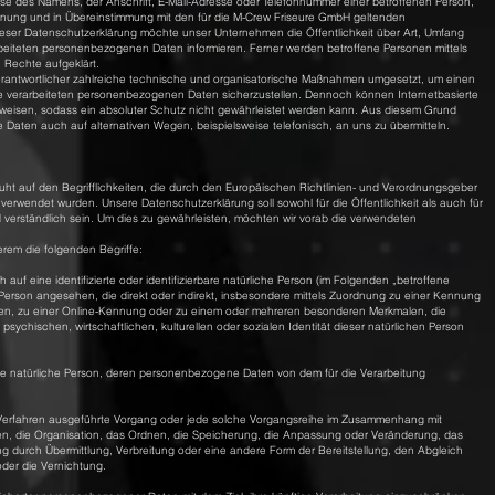
se des Namens, der Anschrift, E-Mail-Adresse oder Telefonnummer einer betroffenen Person,
rdnung und in Übereinstimmung mit den für die M-Crew Friseure GmbH geltenden
eser Datenschutzerklärung möchte unser Unternehmen die Öffentlichkeit über Art, Umfang
eiteten personenbezogenen Daten informieren. Ferner werden betroffene Personen mittels
 Rechte aufgeklärt.
Verantwortlicher zahlreiche technische und organisatorische Maßnahmen umgesetzt, um einen
ite verarbeiteten personenbezogenen Daten sicherzustellen. Dennoch können Internetbasierte
weisen, sodass ein absoluter Schutz nicht gewährleistet werden kann. Aus diesem Grund
 Daten auch auf alternativen Wegen, beispielsweise telefonisch, an uns zu übermitteln.
ht auf den Begrifflichkeiten, die durch den Europäischen Richtlinien- und Verordnungsgeber
rwendet wurden. Unsere Datenschutzerklärung soll sowohl für die Öffentlichkeit als auch für
verständlich sein. Um dies zu gewährleisten, möchten wir vorab die verwendeten
rem die folgenden Begriffe:
auf eine identifizierte oder identifizierbare natürliche Person (im Folgenden „betroffene
he Person angesehen, die direkt oder indirekt, insbesondere mittels Zuordnung zu einer Kennung
en, zu einer Online-Kennung oder zu einem oder mehreren besonderen Merkmalen, die
ychischen, wirtschaftlichen, kulturellen oder sozialen Identität dieser natürlichen Person
erbare natürliche Person, deren personenbezogene Daten von dem für die Verarbeitung
ter Verfahren ausgeführte Vorgang oder jede solche Vorgangsreihe im Zusammenhang mit
, die Organisation, das Ordnen, die Speicherung, die Anpassung oder Veränderung, das
 durch Übermittlung, Verbreitung oder eine andere Form der Bereitstellung, den Abgleich
der die Vernichtung.