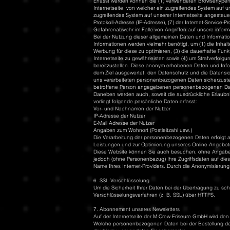
Erfasst werden können die (1) verwendeten Browsertypen
Internetseite, von welcher ein zugreifendes System auf u
zugreifendes System auf unserer Internetseite angesteuert 
Protokoll-Adresse (IP-Adresse), (7) der Internet-Service-
Gefahrenabwehr im Falle von Angriffen auf unsere infor
Bei der Nutzung dieser allgemeinen Daten und Informati
Informationen werden vielmehr benötigt, um (1) die Inhalte
Werbung für diese zu optimieren, (3) die dauerhafte Fun
Internetseite zu gewährleisten sowie (4) um Strafverfolg
bereitzustellen. Diese anonym erhobenen Daten und Infor
dem Ziel ausgewertet, den Datenschutz und die Datensic
uns verarbeiteten personenbezogenen Daten sicherzustel
betroffene Person angegebenen personenbezogenen Dat
Daneben werden auch, soweit die ausdrückliche Erlaubn
vorliegt folgende persönliche Daten erfasst:
Vor- und Nachnamen der Nutzer
IP-Adresse der Nutzer
E-Mail Adresse der Nutzer
Angaben zum Wohnort (Postleitzahl usw.)
Die Verarbeitung der personenbezogenen Daten erfolgt au
Leistungen und zur Optimierung unseres Online-Angebot
Diese Website können Sie auch besuchen, ohne Angaben
jedoch (ohne Personenbezug) Ihre Zugriffsdaten auf dies
Name Ihres Internet-Providers. Durch die Anonymisierung
6. SSL-Verschlüsselung
Um die Sicherheit Ihrer Daten bei der Übertragung zu s
Verschlüsselungsverfahren (z. B. SSL) über HTTPS.
7. Abonnement unseres Newsletters
Auf der Internetseite der M-Crew Friseure GmbH wird de
Welche personenbezogenen Daten bei der Bestellung des N