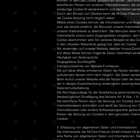
können, in dem das Cookie gespeichert wurde. Dies ermög
betroffenen Person von anderen Internetbrowsern, die an
eindeutige Cookie-ID wiedererkannt und identifiziert werd
Durch den Einsatz von Cookies kann die M-Crew Friseure 
die Cookie-Setzung nicht möglich wären.
Mittels eines Cookies können die Informationen und Ange
uns, wie bereits erwähnt, die Benutzer unserer Internet
unserer Internetseite zu erleichtern. Der Benutzer einer 
Internetseite erneut seine Zugangsdaten eingeben, weil
Cookie übernommen wird. Ein weiteres Beispiel ist das Co
in den virtuellen Warenkorb gelegt hat, über ein Cookie.
Wir verwenden auf unserer Website darüber hinaus Cookie
Auf diese Weise können folgende Daten übermittelt werd
Häufigkeit von Seitenaufrufe
Eingegebene Suchbegriffe
Inanspruchnahme von Website-Funktionen
Die auf diese Weise erhobenen Daten der Nutzer werden
aufrufenden Nutzer nicht mehr möglich. Die Daten werd
Beim Aufruf unserer Website wird der Nutzer über die Ve
der in diesem Zusammenhang verwendeten personenbezog
Datenschutzerklärung.
Die Rechtsgrundlage für die Verarbeitung personenbezog
diesbezüglichen Einwilligung des Nutzers Art. 6 Abs. 1 li
Die betroffene Person kann die Setzung von Cookies durch
Internetbrowsers verhindern und damit der Setzung von C
Internetbrowser oder andere Softwareprogramme gelöscht w
Person die Setzung von Cookies in dem genutzten Interne
nutzbar.
5. Erfassung von allgemeinen Daten und Informationen
Die Internetseite der M-Crew Friseure GmbH erfasst mit j
eine Reihe von allgemeinen Daten und Informationen. Di