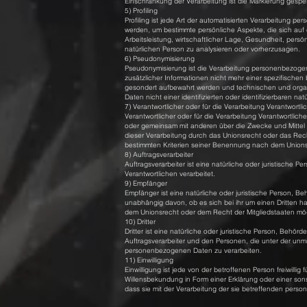
Einschränkung der Verarbeitung ist die Markierung gespe
5) Profiling
Profiling ist jede Art der automatisierten Verarbeitung
werden, um bestimmte persönliche Aspekte, die sich auf
Arbeitsleistung, wirtschaftlicher Lage, Gesundheit, persön
natürlichen Person zu analysieren oder vorherzusagen.
6) Pseudonymisierung
Pseudonymisierung ist die Verarbeitung personenbezoge
zusätzlicher Informationen nicht mehr einer spezifische
gesondert aufbewahrt werden und technischen und orga
Daten nicht einer identifizierten oder identifizierbaren 
7) Verantwortlicher oder für die Verarbeitung Verantwortli
Verantwortlicher oder für die Verarbeitung Verantwortlicher
oder gemeinsam mit anderen über die Zwecke und Mittel
dieser Verarbeitung durch das Unionsrecht oder das Rec
bestimmten Kriterien seiner Benennung nach dem Unions
8) Auftragsverarbeiter
Auftragsverarbeiter ist eine natürliche oder juristische
Verantwortlichen verarbeitet.
9) Empfänger
Empfänger ist eine natürliche oder juristische Person, 
unabhängig davon, ob es sich bei ihr um einen Dritten 
dem Unionsrecht oder dem Recht der Mitgliedstaaten mö
10) Dritter
Dritter ist eine natürliche oder juristische Person, Behö
Auftragsverarbeiter und den Personen, die unter der unmi
personenbezogenen Daten zu verarbeiten.
11) Einwilligung
Einwilligung ist jede von der betroffenen Person freiwill
Willensbekundung in Form einer Erklärung oder einer son
dass sie mit der Verarbeitung der sie betreffenden pers