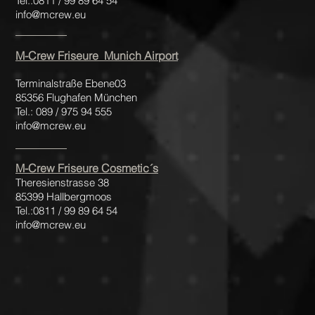
Tel.:0811 / 99 89 64 54
info@mcrew.eu
M-Crew Friseure
Munich Airport
Terminalstraße Ebene03
85356 Flughafen München
Tel.: 089 / 975 94 555
info@mcrew.eu
M-Crew Friseure Cosmetic´s
Theresienstrasse 38
85399 Hallbergmoos
Tel.:0811 / 99 89 64 54
info@mcrew.eu