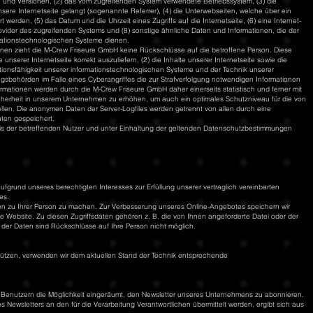
 und Versionen, (2) das vom zugreifenden System verwendete Betriebssystem, (3) die
nsere Internetseite gelangt (sogenannte Referrer), (4) die Unterwebseiten, welche über ein
werden, (5) das Datum und die Uhrzeit eines Zugriffs auf die Internetseite, (6) eine Internet-
Provider des zugreifenden Systems und (8) sonstige ähnliche Daten und Informationen, die der
mationstechnologischen Systeme dienen.
onen zieht die M-Crew Friseure GmbH keine Rückschlüsse auf die betroffene Person. Diese
 unserer Internetseite korrekt auszuliefern, (2) die Inhalte unserer Internetseite sowie die
ktionsfähigkeit unserer informationstechnologischen Systeme und der Technik unserer
ungsbehörden im Falle eines Cyberangriffes die zur Strafverfolgung notwendigen Informationen
mationen werden durch die M-Crew Friseure GmbH daher einerseits statistisch und ferner mit
herheit in unserem Unternehmen zu erhöhen, um auch ein optimales Schutzniveau für die von
len. Die anonymen Daten der Server-Logfiles werden getrennt von allen durch eine
en gespeichert.
is der betreffenden Nutzer und unter Einhaltung der geltenden Datenschutzbestimmungen
fgrund unseres berechtigten Interesses zur Erfüllung unserer vertraglich vereinbarten
es.
 zu Ihrer Person zu machen. Zur Verbesserung unseres Online-Angebotes speichern wir
e Website. Zu diesen Zugriffsdaten gehören z. B. die von Ihnen angeforderte Datei oder der
 der Daten sind Rückschlüsse auf Ihre Person nicht möglich.
chützen, verwenden wir dem aktuellen Stand der Technik entsprechende
n Benutzern die Möglichkeit eingeräumt, den Newsletter unseres Unternehmens zu abonnieren.
ewsletters an den für die Verarbeitung Verantwortlichen übermittelt werden, ergibt sich aus