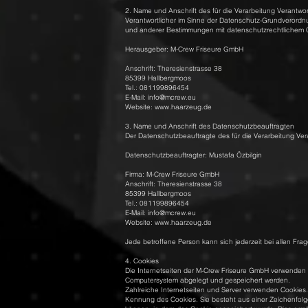
2. Name und Anschrift des für die Verarbeitung Verantwor
Verantwortlicher im Sinne der Datenschutz-Grundverordn
und anderer Bestimmungen mit datenschutzrechtlichem Ch
Herausgeber: M-Crew Friseure GmbH
Anschrift: Theresienstrasse 38
85399 Hallbergmoos
Tel.: 081199896454
E-Mail:
info@mcrew.eu
Website:
www.haarzeug.de
3. Name und Anschrift des Datenschutzbeauftragten
Der Datenschutzbeauftragte des für die Verarbeitung Vera
Datenschutzbeauftragter: Mustafa Özbilgin
Firma: M-Crew Friseure GmbH
Anschrift: Theresienstrasse 38
85399 Hallbergmoos
Tel.: 081199896454
E-Mail:
info@mcrew.eu
Website:
www.haarzeug.de
Jede betroffene Person kann sich jederzeit bei allen 
4. Cookies
Die Internetseiten der M-Crew Friseure GmbH verwenden 
Computersystem abgelegt und gespeichert werden.
Zahlreiche Internetseiten und Server verwenden Cookies.
Kennung des Cookies. Sie besteht aus einer Zeichenfolg