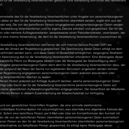
für die Verarbeitung Verantwortlichen gelöscht. Eine Abmeldung vom Erhalt des Newsletters
uf.
 Internetseite des für die Verarbeitung Verantwortlichen unter Angabe von personenbezogenen
abei an den für die Verarbeitung Verantwortlichen übermittelt werden, ergibt sich aus der
wendet wird. Die von der betroffenen Person eingegebenen personenbezogenen Daten werden
e Verarbeitung Verantwortlichen und für eigene Zwecke erhoben und gespeichert. Der für die
n oder mehrere Auftragsverarbeiter, beispielsweise einen Paketdienstleister, veranlassen, der
r eine interne Verwendung, die dem für die Verarbeitung Verantwortlichen zuzurechnen ist,
 Verarbeitung Verantwortlichen wird ferner die vom Internet-Service-Provider (ISP) der
e die Uhrzeit der Registrierung gespeichert. Die Speicherung dieser Daten erfolgt vor dem
 verhindert werden kann, und diese Daten im Bedarfsfall ermöglichen, begangene Straftaten
r Absicherung des für die Verarbeitung Verantwortlichen erforderlich. Eine Weitergabe dieser
gesetzliche Pflicht zur Weitergabe besteht oder die Weitergabe der Strafverfolgung dient.
ger Angabe personenbezogener Daten dient dem für die Verarbeitung Verantwortlichen dazu, der
 die aufgrund der Natur der Sache nur registrierten Benutzern angeboten werden können.
bei der Registrierung angegebenen personenbezogenen Daten jederzeit abzuändern oder
ng Verantwortlichen löschen zu lassen.
etroffenen Person jederzeit auf Anfrage Auskunft darüber, welche personenbezogenen Daten
chtigt oder löscht der für die Verarbeitung Verantwortliche personenbezogene Daten auf
 keine gesetzlichen Aufbewahrungspflichten entgegenstehen. Die Gesamtheit der Mitarbeiter
etroffenen Person in diesem Zusammenhang als Ansprechpartner zur Verfügung.
rund von gesetzlichen Vorschriften Angaben, die eine schnelle elektronische
ittelbare Kommunikation mit uns ermöglichen, was ebenfalls eine allgemeine Adresse der
. Sofern eine betroffene Person per E-Mail oder über ein Kontaktformular den Kontakt mit
rden die von der betroffenen Person übermittelten personenbezogenen Daten automatisch
roffenen Person an den für die Verarbeitung Verantwortlichen übermittelten personenbezogenen
ktaufnahme zur betroffenen Person gespeichert. Es erfolgt keine Weitergabe dieser