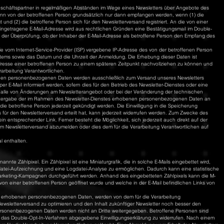
eschäftspartner in regelmäßigen Abständen im Wege eines Newsletters über Angebote des
n von der betroffenen Person grundsätzlich nur dann empfangen werden, wenn (1) die
 und (2) die betroffene Person sich für den Newsletterversand registriert. An die von einer
eingetragene E-Mail-Adresse wird aus rechtlichen Gründen eine Bestätigungsmail im Double-
t der Überprüfung, ob der Inhaber der E-Mail-Adresse als betroffene Person den Empfang des
ie vom Internet-Service-Provider (ISP) vergebene IP-Adresse des von der betroffenen Person
ms sowie das Datum und die Uhrzeit der Anmeldung. Die Erhebung dieser Daten ist
dresse einer betroffenen Person zu einem späteren Zeitpunkt nachvollziehen zu können und
rarbeitung Verantwortlichen.
en personenbezogenen Daten werden ausschließlich zum Versand unseres Newsletters
 E-Mail informiert werden, sofern dies für den Betrieb des Newsletter-Dienstes oder eine
 im Falle von Änderungen am Newsletterangebot oder bei der Veränderung der technischen
Weitergabe der im Rahmen des Newsletter-Dienstes erhobenen personenbezogenen Daten an
ie betroffene Person jederzeit gekündigt werden. Die Einwilligung in die Speicherung
für den Newsletterversand erteilt hat, kann jederzeit widerrufen werden. Zum Zwecke des
 ein entsprechender Link. Ferner besteht die Möglichkeit, sich jederzeit auch direkt auf der
vom Newsletterversand abzumelden oder dies dem für die Verarbeitung Verantwortlichen auf
l enthalten.
te Zählpixel. Ein Zählpixel ist eine Miniaturgrafik, die in solche E-Mails eingebettet wird,
tei-Aufzeichnung und eine Logdatei-Analyse zu ermöglichen. Dadurch kann eine statistische
Marketing-Kampagnen durchgeführt werden. Anhand des eingebetteten Zählpixels kann die M-
n einer betroffenen Person geöffnet wurde und welche in der E-Mail befindlichen Links von
xel erhobenen personenbezogenen Daten, werden von dem für die Verarbeitung
ewsletterversand zu optimieren und den Inhalt zukünftiger Newsletter noch besser den
ersonenbezogenen Daten werden nicht an Dritte weitergegeben. Betroffene Personen sind
er das Double-Opt-In-Verfahren abgegebene Einwilligungserklärung zu widerrufen. Nach einem