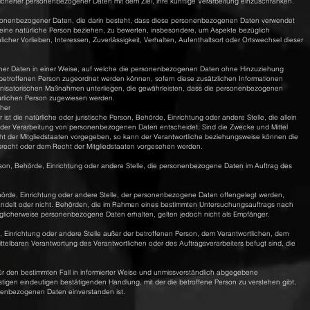
icherter personenbezogener Daten mit dem Ziel, ihre künftige Verarbeitung einzuschränken.
 personenbezogener Daten, die darin besteht, dass diese personenbezogenen Daten verwendet
 eine natürliche Person beziehen, zu bewerten, insbesondere, um Aspekte bezüglich
licher Vorlieben, Interessen, Zuverlässigkeit, Verhalten, Aufenthaltsort oder Ortswechsel dieser
ner Daten in einer Weise, auf welche die personenbezogenen Daten ohne Hinzuziehung
n betroffenen Person zugeordnet werden können, sofern diese zusätzlichen Informationen
nisatorischen Maßnahmen unterliegen, die gewährleisten, dass die personenbezogenen
natürlichen Person zugewiesen werden.
cher
 ist die natürliche oder juristische Person, Behörde, Einrichtung oder andere Stelle, die allein
 der Verarbeitung von personenbezogenen Daten entscheidet. Sind die Zwecke und Mittel
ht der Mitgliedstaaten vorgegeben, so kann der Verantwortliche beziehungsweise können die
recht oder dem Recht der Mitgliedstaaten vorgesehen werden.
 Person, Behörde, Einrichtung oder andere Stelle, die personenbezogene Daten im Auftrag des
Behörde, Einrichtung oder andere Stelle, der personenbezogene Daten offengelegt werden,
handelt oder nicht. Behörden, die im Rahmen eines bestimmten Untersuchungsauftrags nach
glicherweise personenbezogene Daten erhalten, gelten jedoch nicht als Empfänger.
rde, Einrichtung oder andere Stelle außer der betroffenen Person, dem Verantwortlichen, dem
ttelbaren Verantwortung des Verantwortlichen oder des Auftragsverarbeiters befugt sind, die
ig für den bestimmten Fall in informierter Weise und unmissverständlich abgegebene
stigen eindeutigen bestätigenden Handlung, mit der die betroffene Person zu verstehen gibt,
onenbezogenen Daten einverstanden ist.