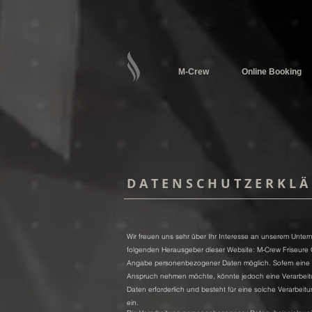
M-Crew
Online Booking
D A T E N S C H U T Z E R K L Ä
Wir freuen uns sehr über Ihr Interesse an unserem Unter
folgenden Herausgeber dieser Website: M-Crew Friseure 
Angabe personenbezogener Daten möglich. Sofern eine b
Anspruch nehmen möchte, könnte jedoch eine Verarbeitu
Daten erforderlich und besteht für eine solche Verarbeitu
ein.