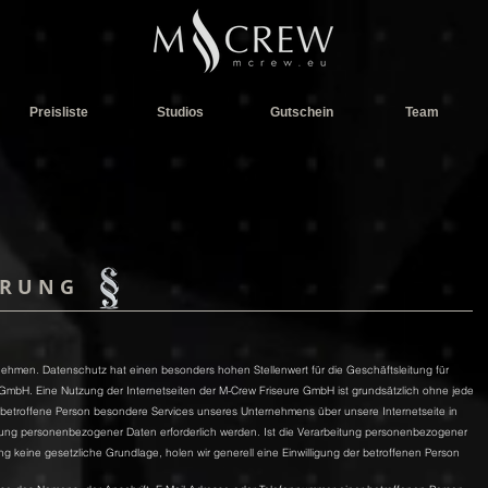
Preisliste
Studios
Gutschein
Team
 R U N G
nehmen. Datenschutz hat einen besonders hohen Stellenwert für die Geschäftsleitung für
GmbH. Eine Nutzung der Internetseiten der M-Crew Friseure GmbH ist grundsätzlich ohne jede
etroffene Person besondere Services unseres Unternehmens über unsere Internetseite in
ng personenbezogener Daten erforderlich werden. Ist die Verarbeitung personenbezogener
ng keine gesetzliche Grundlage, holen wir generell eine Einwilligung der betroffenen Person