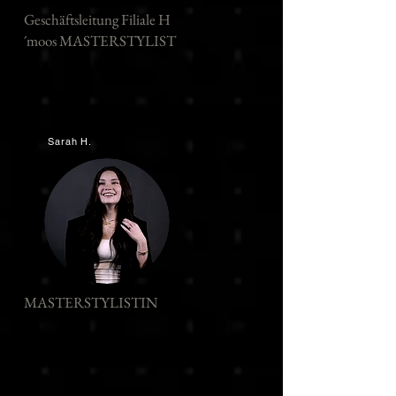
Geschäftsleitung Filiale H
´moos MASTERSTYLIST
Sarah H.
MASTERSTYLISTIN